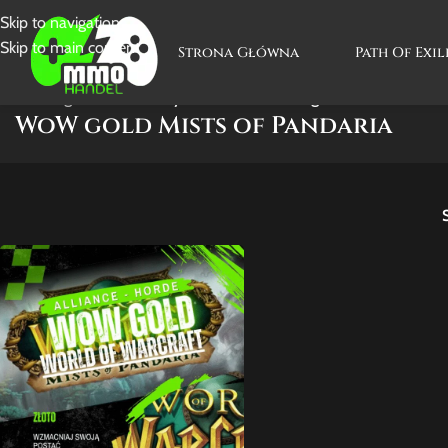
Skip to navigation
Skip to main content
Strona Główna
Path Of Exil
Strona główna
/
Produkty oznaczone “WoW gold Mists of Pandar
WoW gold Mists of Pandaria