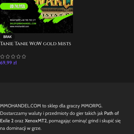
BRAK
Tanie Tanie WoW gold Mists
of Pandaria ALL HC
69,99
zł
MMOHANDEL.COM to sklep dla graczy MMORPG.
Dostarczamy waluty i przedmioty do gier takich jak
Path of
Exile 2
oraz
XenoxMT2
, pomagając ominąć grind i skupić się
na dominacji w grze.