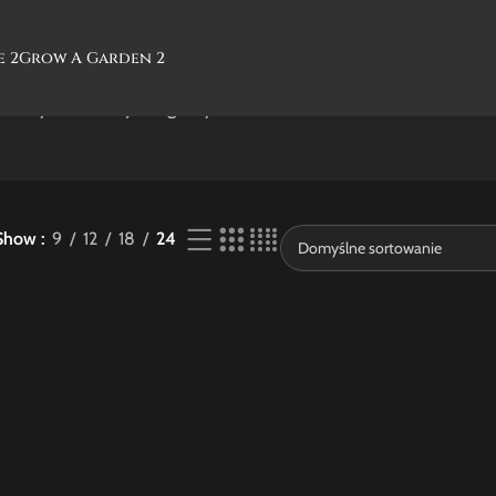
e 2
Grow A Garden 2
ia”
Wyświetlanie jednego wyniku
Show
9
12
18
24