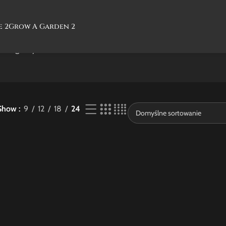
e 2
Grow A Garden 2
jednego wyniku
Show
9
12
18
24