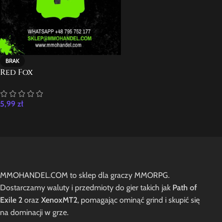
BRAK
Red Fox
5,99
zł
MMOHANDEL.COM to sklep dla graczy MMORPG.
Dostarczamy waluty i przedmioty do gier takich jak
Path of
Exile 2
oraz
XenoxMT2
, pomagając ominąć grind i skupić się
na dominacji w grze.