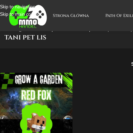
Skip to navigation
Skip to main content
Strona Główna
Path Of Exil
Strona główna
/
Produkty oznaczone “tani pet lis”
Wyświetlanie 
tani pet lis