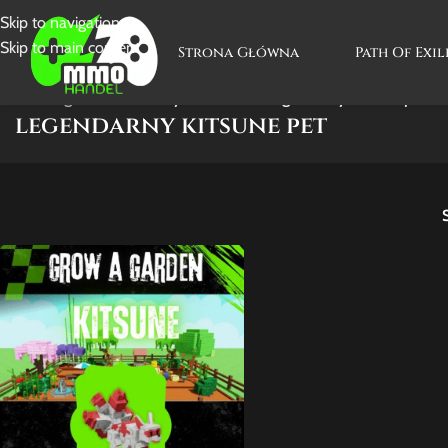
Skip to navigation
Skip to main content
Strona Główna
Path Of Exil
Strona główna
/
Produkty oznaczone “legendarny kitsune pet”
Wy
legendarny kitsune pet