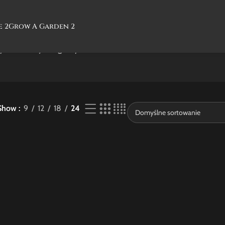
e 2
Grow A Garden 2
świetlanie jednego wyniku
Show
9
12
18
24