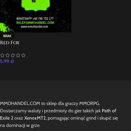
BRAK
Red Fox
5,99
zł
MMOHANDEL.COM to sklep dla graczy MMORPG.
Dostarczamy waluty i przedmioty do gier takich jak
Path of
Exile 2
oraz
XenoxMT2
, pomagając ominąć grind i skupić się
na dominacji w grze.