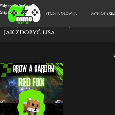
Skip to navigation
Skip to main content
Strona Główna
Path Of Exil
Strona główna
/
Produkty oznaczone “jak zdobyć lisa”
Wyświetla
jak zdobyć lisa