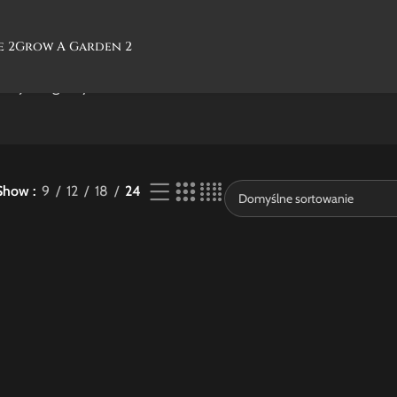
e 2
Grow A Garden 2
nie jednego wyniku
Show
9
12
18
24