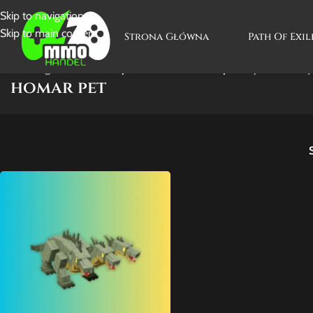
Skip to navigation
Skip to main content
Strona Główna
Path Of Exil
Strona główna
/
Produkty oznaczone “homar pet”
Wyświetlanie 
homar pet