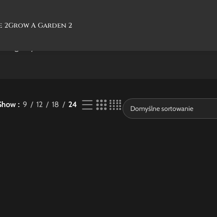
e 2
Grow A Garden 2
jednego wyniku
Show
9
12
18
24