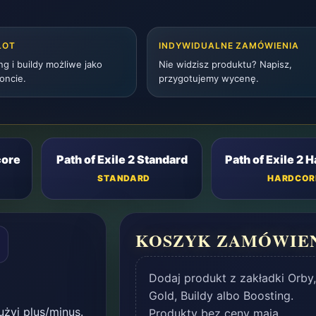
LOT
INDYWIDUALNE ZAMÓWIENIA
ng i buildy możliwe jako
Nie widzisz produktu? Napisz,
oncie.
przygotujemy wycenę.
core
Path of Exile 2 Standard
Path of Exile 2 
STANDARD
HARDCOR
KOSZYK ZAMÓWIE
Dodaj produkt z zakładki Orby,
Gold, Buildy albo Boosting.
żyj plus/minus.
Produkty bez ceny mają