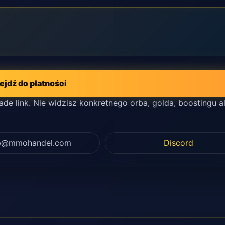
ejdź do płatności
ade link. Nie widzisz konkretnego orba, golda, boostingu a
ep@mmohandel.com
Discord