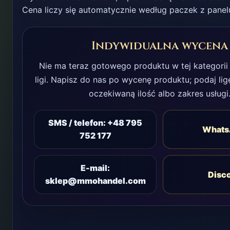
Cena liczy się automatycznie według paczek z panel
Indywidualna wycena
Nie ma teraz gotowego produktu w tej kategorii
ligi. Napisz do nas po wycenę produktu; podaj ligę
oczekiwaną ilość albo zakres usługi
SMS / telefon: +48 795
Whats
752 177
E-mail:
Disc
sklep@mmohandel.com