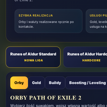
SZYBKA REALIZACJA
USŁUGI PI
Orby i waluty realizowane ręcznie po
Gold, leveli
kontakcie.
usługa na k
Runes of Aldur Standard
Runes of Aldur Hard
NOWA LIGA
HARDCORE
Orby
Gold
Buildy
Boosting / Leveling
ORBY PATH OF EXILE 2
Wybierz ilość suwakiem, wpisz własną wartość albo u