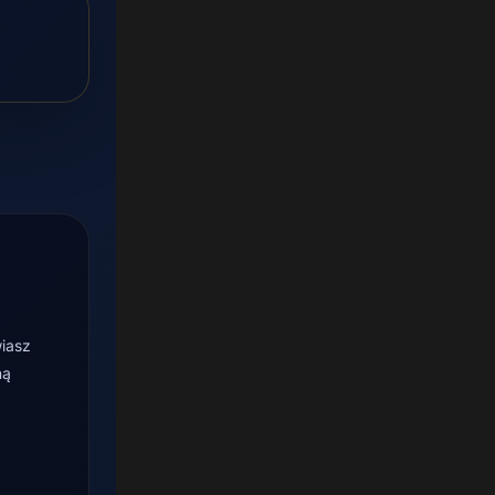
wiasz
ną