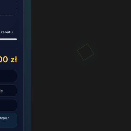
 rabatu.
00 zł
tępuje