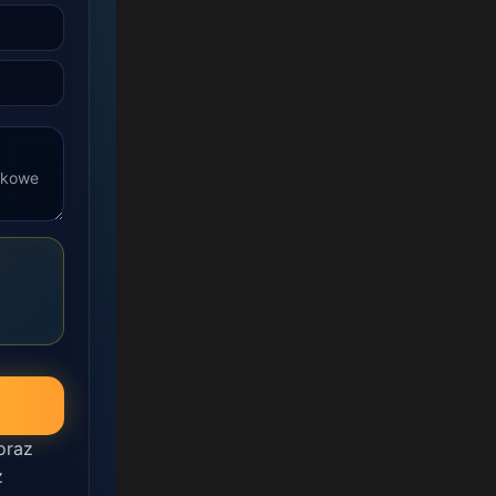
oraz
z