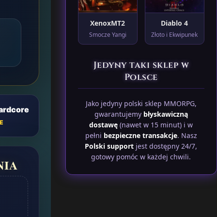
XenoxMT2
Diablo 4
Smocze Yangi
Złoto i Ekwipunek
Jedyny taki sklep w
Polsce
Jako jedyny polski sklep MMORPG,
Hardcore
gwarantujemy
błyskawiczną
E
dostawę
(nawet w 15 minut) i w
pełni
bezpieczne transakcje
. Nasz
Polski support
jest dostępny 24/7,
gotowy pomóc w każdej chwili.
NIA