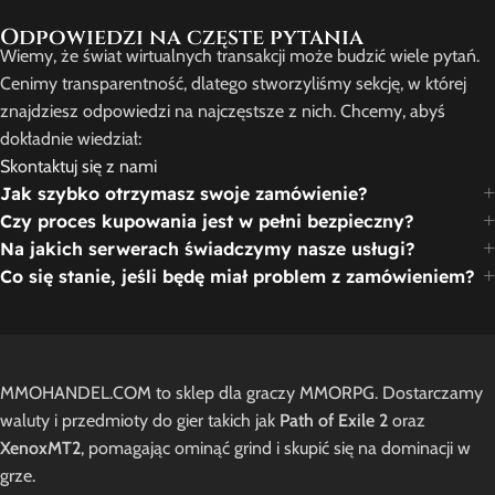
Oferty z Gier
Odpowiedzi na częste pytania
Wiemy, że świat wirtualnych transakcji może budzić wiele pytań.
Specjalne oferty dostępne dla Ciebie i
Cenimy transparentność, dlatego stworzyliśmy sekcję, w której
Twoich znajomych.
znajdziesz odpowiedzi na najczęstsze z nich. Chcemy, abyś
dokładnie wiedział:
Skontaktuj się z nami
Jak szybko otrzymasz swoje zamówienie?
Czy proces kupowania jest w pełni bezpieczny?
Na jakich serwerach świadczymy nasze usługi?
Co się stanie, jeśli będę miał problem z zamówieniem?
MMOHANDEL.COM to sklep dla graczy MMORPG. Dostarczamy
waluty i przedmioty do gier takich jak
Path of Exile 2
oraz
XenoxMT2
, pomagając ominąć grind i skupić się na dominacji w
grze.