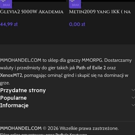
BRAK
BRAK
Glevia2 5000W Akademia
Metin2009 yang 1KK ( na
10.10.2025 Paczka 5K W
zamówienie )
44,99
zł
0,00
zł
MMOHANDEL.COM to sklep dla graczy MMORPG. Dostarczamy
waluty i przedmioty do gier takich jak
Path of Exile 2
oraz
XenoxMT2
, pomagając ominąć grind i skupić się na dominacji w
grze.
Przydatne strony
Popularne
Informacje
MMOHANDEL.COM
© 2026 Wszelkie prawa zastrzeżone.
Sklep online przygotowany przez Podhale Kreatywne