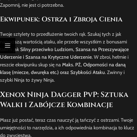
Zapomnij, nie jest ci potrzebna.
Ekwipunek: Ostrza i Zbroja Cienia
Twoje sztylety to przedłużenie twoich rąk. Szukaj tych z jak
najwyższą wartością ataku, ale przede wszystkim z bonusami
takimi jak
Silny przeciwko Ludziom, Szansa na Przeszywające
Uderzenie i Szansa na Krytyczne Uderzenie
. W zbroi, hełmie i
reszcie ekwipunku skup się na
Maks. PŻ, Odporności na daną
klasę (miecze, dwuręka etc.) oraz Szybkości Ataku
. Zwinny i
szybki Ninja to żywy Ninja.
Xenox Ninja Dagger PvP: Sztuka
Walki i Zabójcze Kombinacje
Masz już postać, teraz czas nauczyć ją tańczyć z ostrzami. Twoje
umiejętności to narzędzia, a ich odpowiednia kombinacja to klucz
do zwycięstwa.