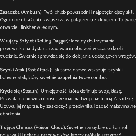
Zasadzka (Ambush):
Twój chleb powszedni i najpotężniejszy skill.
Ogromne obrażenia, zwłaszcza w połączeniu z ukryciem. To twoje
otwarcie i finisher w jednym.
Wirujący Sztylet (Rolling Dagger):
Idealny do trzymania
przeciwnika na dystans i zadawania obrażeń w czasie dzięki
truciźnie. Świetnie sprawdza się do dobijania uciekających wrogów.
Szybki Atak (Fast Attack):
Jak sama nazwa wskazuje, szybki i
bolesny atak, który świetnie uzupełnia twoje combo.
Krycie się (Stealth):
Umiejętność, która definiuje twoją klasę.
Pozwala na niewidzialność i wzmacnia twoją następną Zasadzkę.
Używaj jej mądrze, by zaskoczyć przeciwnika i zadać maksymalne
obrażenia.
Trująca Chmura (Poison Cloud):
Świetne narzędzie do kontroli
pola walki i nękania przeciwników, którzy próbują utrzymać