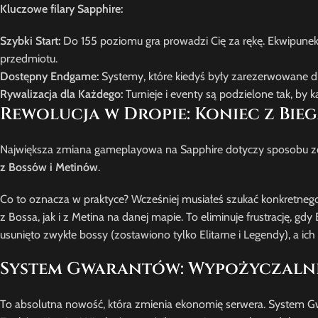
Kluczowe filary Sapphire:
Szybki Start:
Do 155 poziomu gra prowadzi Cię za rękę. Ekwipunek
przedmiotu.
Dostępny Endgame:
Systemy, które kiedyś były zarezerwowane dla
Rywalizacja dla Każdego:
Turnieje i eventy są podzielone tak, by 
Rewolucja w Dropie: Koniec z Bie
Największa zmiana gameplayowa na Sapphire dotyczy sposobu z
z Bossów i Metinów
.
Co to oznacza w praktyce? Wcześniej musiałeś szukać konkretnego
z Bossa, jak i z Metina na danej mapie. To eliminuje frustrację, 
usunięto zwykłe bossy (zostawiono tylko Elitarne i Legendy), a ic
System Gwarantów: Wypożyczaln
To absolutna nowość, która zmienia ekonomię serwera. System