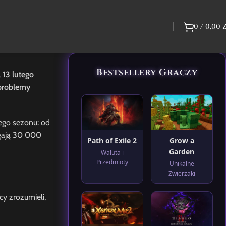
0
/
0,00
Bestsellery Graczy
 13 lutego
 problemy
wego sezonu: od
ęgają 30 000
Path of Exile 2
Grow a
Garden
Waluta i
Przedmioty
Unikalne
Zwierzaki
cy zrozumieli,