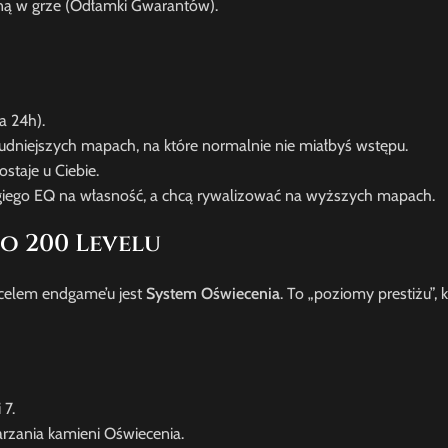
ną w grze (Odłamki Gwarantów).
a 24h).
rudniejszych mapach, na które normalnie nie miałbyś wstępu.
ostaje u Ciebie.
rogiego EQ na własność, a chcą rywalizować na wyższych mapach.
o 200 Levelu
celem endgame’u jest
System Oświecenia
. To „poziomy prestiżu”, 
 7.
rzania kamieni Oświecenia.