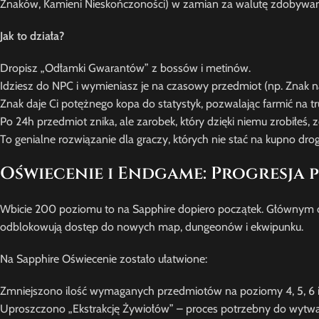
Znaków, Kamieni Nieskończoności) w zamian za walutę zdobywa
Jak to działa?
Dropisz „Odłamki Gwarantów” z bossów i metinów.
Idziesz do NPC i wymieniasz je na czasowy przedmiot (np. Znak n
Znak daje Ci potężnego kopa do statystyk, pozwalając farmić na t
Po 24h przedmiot znika, ale zarobek, który dzięki niemu zrobiłeś, z
To genialne rozwiązanie dla graczy, których nie stać na kupno d
Oświecenie i Endgame: Progresja p
Wbicie 200 poziomu to na Sapphire dopiero początek. Głównym 
odblokowują dostęp do nowych map, dungeonów i ekwipunku.
Na Sapphire Oświecenie zostało ułatwione:
Zmniejszono ilość wymaganych przedmiotów na poziomy 4, 5, 6 i
Uproszczono „Ekstrakcję Żywiołów” – proces potrzebny do wytwa