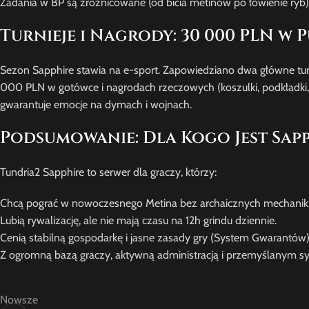
Zadania w BP są zróżnicowane (od bicia metinów po łowienie ryb) 
Turnieje i Nagrody: 30 000 PLN w P
Sezon Sapphire stawia na e-sport. Zapowiedziano dwa główne tur
000 PLN w gotówce i nagrodach rzeczowych (koszulki, podkładki, S
gwarantuje emocje na dymach i wojnach.
Podsumowanie: Dla Kogo Jest Sapp
Tundria2 Sapphire to serwer dla graczy, którzy:
Chcą pograć w nowoczesnego Metina bez archaicznych mechanik
Lubią rywalizację, ale nie mają czasu na 12h grindu dziennie.
Cenią stabilną gospodarkę i jasne zasady gry (System Gwarantów)
Z ogromną bazą graczy, aktywną administracją i przemyślanym 
Nowsze