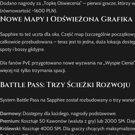
Dodano nagrody za „Topkę Oświecenia” – pierwsi gracze, którzy 
(równowartość ~1600 PLN).
Nowe Mapy i Odświeżona Grafika
Sapphire to też uczta dla oka. Część map (szczególnie początkowy
całkowicie przebudowana – teraz jest to jedna, duża lokacja dostę
spoty i bossy gildyjne.
Dla fanów PvE przygotowano nowe wyzwania na „Wyspie Cienia” (n
więcej niż tylko trzymania spacji.
Battle Pass: Trzy Ścieżki Rozwoju
System Battle Pass na Sapphire został rozbudowany o trzy warian
Darmowy:
Dostępny dla każdego, nagrody podstawowe.
Premium:
Kosztuje 50 Kawonów (waluta z gry) lub 2000 SM. Daje
Królewski:
Kosztuje 4000 SM. Dla graczy chcących maksymalizow