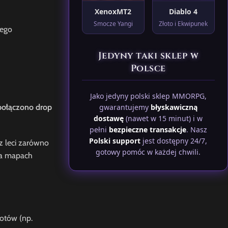
XenoxMT2
Diablo 4
Smocze Yangi
Złoto i Ekwipunek
nego
Jedyny taki sklep w
Polsce
Jako jedyny polski sklep MMORPG,
połączono drop
gwarantujemy
błyskawiczną
dostawę
(nawet w 15 minut) i w
pełni
bezpieczne transakcje
. Nasz
Polski support
jest dostępny 24/7,
z leci zarówno
gotowy pomóc w każdej chwili.
 na mapach
otów (np.