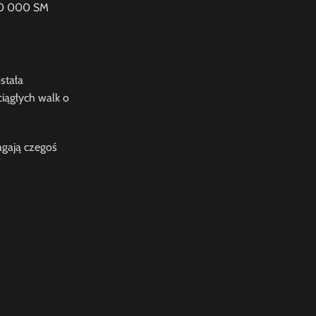
390 000 SM
stała
ciągłych walk o
agają czegoś