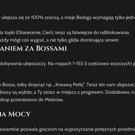
 ulepsza się ze 100% szansą, a misje Biologa wymagają tylko jed
 topki (Oświecenie, Cień), teraz są łatwiejsze do odblokowania.
każdy mógł coś wygrać, a nie tylko gildia dominująca serwer.
ganiem za Bossami
dobywania ulepszaczy. Na mapach 1-155 (i częściowo wyższych)
 Bossa, żeby dropnąć np. „Krwawą Perłę”. Teraz ten sam ulepszac
gdy Bossy są wybite, a Ty stoisz w miejscu z progresem. Dodatkowo,
h drop przeniesiono do Metinów.
ia Mocy
 Gwarantów pozwala graczom na wypożyczanie potężnych przedmi