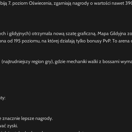
wbiją 7. poziom Oświecenia, zgarniają nagrody o wartości nawet 
ch i gildyjnych) otrzymała nową szatę graficzną. Mapa Gildyjna zo
pna od 195 poziomu, na której działają tylko bonusy PvP. To arena 
ajtrudniejszy region gry), gdzie mechaniki walki z bossami wym
ty:
 znacznie lepsze nagrody.
ać zyski.