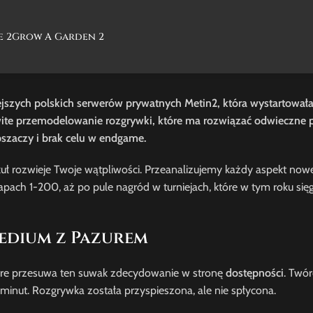
e 2
Grow A Garden 2
jszych polskich serwerów prywatnych Metin2, która wystartowała
łkowite przemodelowanie rozgrywki, które ma rozwiązać odwieczne
pszaczy i brak celu w endgame.
tykuł rozwieje Twoje wątpliwości. Przeanalizujemy każdy aspekt no
ach 1-200, aż po pule nagród w turniejach, które w tym roku si
Medium z Pazurem
hire przesuwa ten suwak zdecydowanie w stronę
dostępności
. Twór
 minut. Rozgrywka została przyspieszona, ale nie spłycona.