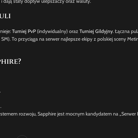
i dają stały dopływ ulepszaczy oraz waluty.
uli
nieje:
Turniej PvP
(indywidualny) oraz
Turniej Gildyjny
. Łączna pu
M). To przyciąga na serwer najlepsze ekipy z polskiej sceny Metin
hire?
.
.
systemem rozwoju, Sapphire jest mocnym kandydatem na „Serwer 