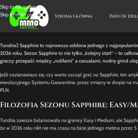
Skip to navigation
Skip to main content
Strona Główna
Path Of Exil
Tundria2 Sapphire to najnowsza odsłona jednego z najpopularnie
2026 roku. Sezon Sapphire to nie tylko „kolejny start” – to ca
graczy: przepaść między „nolifami” a casualami, nudny grind ule
Jeśli zastanawiasz się, czy warto zacząć grać na Sapphire, ten ar
rewolucyjnego Systemu Gwarantów, przez zmiany w dropie na map
PLN.
Filozofia Sezonu Sapphire: Easy/
Tundria zawsze balansowała na granicy Easy i Medium, ale Sapp
że w 2026 roku nikt nie ma czasu na bicie jednego metina przez 5