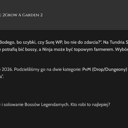
e 2
Grow A Garden 2
Bodego, bo szybki, czy Surę WP, bo nie do zdarcia?”. Na Tundria 
zne potrafią bić bossy, a Ninja może być topowym farmerem. Wybór 
 2026. Podzieliliśmy go na dwie kategorie:
PvM (Drop/Dungeony)
a”.
) i solowanie Bossów Legendarnych. Kto robi to najlepiej?