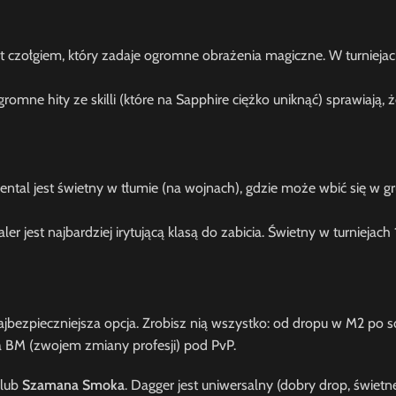
t czołgiem, który zadaje ogromne obrażenia magiczne. W turniejach
romne hity ze skilli (które na Sapphire ciężko uniknąć) sprawiają, że
tal jest świetny w tłumie (na wojnach), gdzie może wbić się w g
er jest najbardziej irytującą klasą do zabicia. Świetny w turniejach 1v
najbezpieczniejsza opcja. Zrobisz nią wszystko: od dropu w M2 po 
a BM (zwojem zmiany profesji) pod PvP.
lub
Szamana Smoka
. Dagger jest uniwersalny (dobry drop, świet