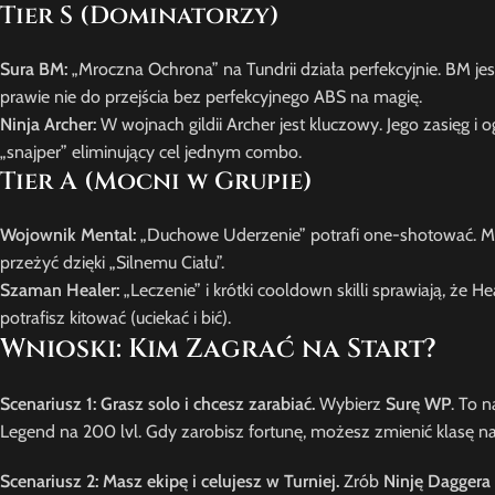
Tier S (Dominatorzy)
Sura BM:
„Mroczna Ochrona” na Tundrii działa perfekcyjnie. BM jes
prawie nie do przejścia bez perfekcyjnego ABS na magię.
Ninja Archer:
W wojnach gildii Archer jest kluczowy. Jego zasięg i og
„snajper” eliminujący cel jednym combo.
Tier A (Mocni w Grupie)
Wojownik Mental:
„Duchowe Uderzenie” potrafi one-shotować. Men
przeżyć dzięki „Silnemu Ciału”.
Szaman Healer:
„Leczenie” i krótki cooldown skilli sprawiają, że Heal
potrafisz kitować (uciekać i bić).
Wnioski: Kim Zagrać na Start?
Scenariusz 1: Grasz solo i chcesz zarabiać.
Wybierz
Surę WP
. To 
Legend na 200 lvl. Gdy zarobisz fortunę, możesz zmienić klasę n
Scenariusz 2: Masz ekipę i celujesz w Turniej.
Zrób
Ninję Daggera