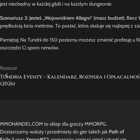
jest niezbędny w każdej gildii i na każdym dungeonie.
Scenariusz 3: Jesteś „Wojownikiem Allegro” (masz budżet).
Bierz
prędkością bicia metinów. To postać, która skaluje się najlepiej 
Pamiętaj: Na Tundrii do 150 poziomu możesz zmienić profesję u NP
oszczędzi Ci sporo nerwów.
Nowsze
Tundria Eventy – Kalendarz, Rozpiska i Opłacalno
(2026)
MMOHANDEL.COM to sklep dla graczy MMORPG.
Dostarczamy waluty i przedmioty do gier takich jak
Path of
Exile 2
oraz
XenoxMT2
, pomagając ominąć grind i skupić się