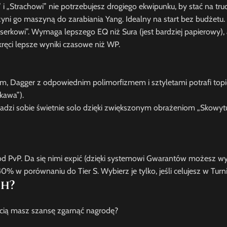
i „Strachowi” nie potrzebujesz drogiego ekwipunku, by stać na t
yni go maszyną do zarabiania Yang. Idealny na start bez budżetu.
serkowi”. Wymaga lepszego EQ niż Sura (jest bardziej papierowy), 
ręci lepsze wyniki czasowe niż WP.
nsom, Dagger z odpowiednim polimorfizmem i sztyletami potrafi top
kawa”).
radzi sobie świetnie solo dzięki zwiększonym obrażeniom „Skowy
d PvP. Da się nimi expić (dzięki systemowi Gwarantów możesz w
0% w porównaniu do Tier S. Wybierz je tylko, jeśli celujesz w Turni
ch?
acią masz szansę zgarnąć nagrodę?