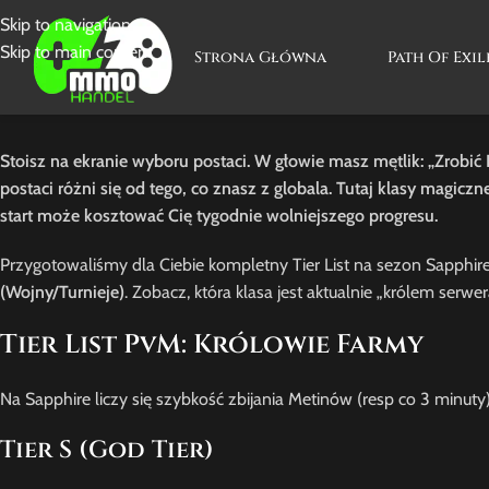
Skip to navigation
Skip to main content
Strona Główna
Path Of Exil
Stoisz na ekranie wyboru postaci. W głowie masz mętlik: „Zrobić 
postaci różni się od tego, co znasz z globala. Tutaj klasy magic
start może kosztować Cię tygodnie wolniejszego progresu.
Przygotowaliśmy dla Ciebie kompletny Tier List na sezon Sapphire
(Wojny/Turnieje)
. Zobacz, która klasa jest aktualnie „królem serwer
Tier List PvM: Królowie Farmy
Na Sapphire liczy się szybkość zbijania Metinów (resp co 3 minuty
Tier S (God Tier)