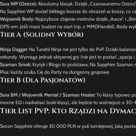
Sura WP (Ostrze):
Absolutny klasyk. Dzięki „Czarowanemu Ostrzu” 
Na Sapphire WP dostał lekkiego boosta do obrażeń w bossy, co cz
Wojownik Body:
Najszybsze zbijanie metinów dzięki „Aurze” i „Ber
DPS-em. Jeśli masz budżet na start (np. z MMOHandel), Body wyk
Tier A (Solidny Wybór)
Ninja Dagger:
Na Tundrii Ninja nie jest tylko do PvP. Dzięki bala
sekundy. Wymaga jednak aktywnej gry (nie jest to postać „spacja i 
Szaman Smok:
Krytyk i Błogo to podstawa. Na Sapphire Szaman 
Plus: każdy szuka Cię do Party na dungeony grupowe.
Tier B (Dla Pasjonatów)
Sura BM / Wojownik Mental / Szaman Healer:
To klasy typowo po
mocne EQ i nadrabiać braki klasy), ale będzie to wolniejsze o 30-4
Tier List PvP: Kto Rządzi na Dyma
Sezon Sapphire oferuje 30 000 PLN w puli turniejowej. Jaką post