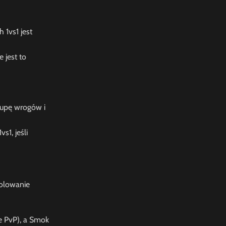
 1vs1 jest
 jest to
rupę wrogów i
s1, jeśli
solowanie
ne PvP), a Smok