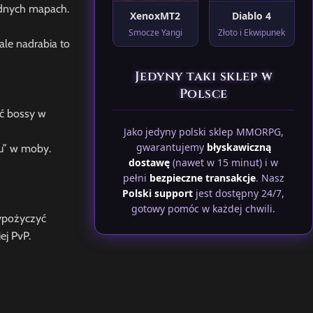
rudnych mapach.
XenoxMT2
Diablo 4
Smocze Yangi
Złoto i Ekwipunek
ale nadrabia to
Jedyny taki sklep w
Polsce
ić bossy w
Jako jedyny polski sklep MMORPG,
gwarantujemy
błyskawiczną
tu” w moby.
dostawę
(nawet w 15 minut) i w
pełni
bezpieczne transakcje
. Nasz
Polski support
jest dostępny 24/7,
gotowy pomóc w każdej chwili.
ypożyczyć
ej PvP.