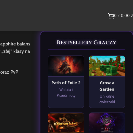
0
/
0,00
Bestsellery Graczy
Sapphire balans
„złej” klasy na
oraz
PvP
Path of Exile 2
Grow a
Garden
Waluta i
Przedmioty
Unikalne
Zwierzaki