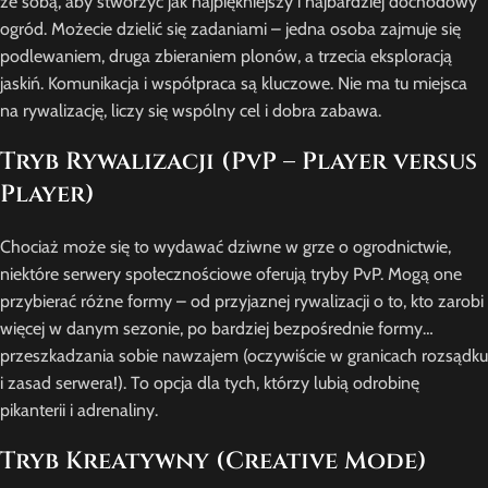
ze sobą, aby stworzyć jak najpiękniejszy i najbardziej dochodowy
ogród. Możecie dzielić się zadaniami – jedna osoba zajmuje się
podlewaniem, druga zbieraniem plonów, a trzecia eksploracją
jaskiń. Komunikacja i współpraca są kluczowe. Nie ma tu miejsca
na rywalizację, liczy się wspólny cel i dobra zabawa.
Tryb Rywalizacji (PvP – Player versus
Player)
Chociaż może się to wydawać dziwne w grze o ogrodnictwie,
niektóre serwery społecznościowe oferują tryby PvP. Mogą one
przybierać różne formy – od przyjaznej rywalizacji o to, kto zarobi
więcej w danym sezonie, po bardziej bezpośrednie formy…
przeszkadzania sobie nawzajem (oczywiście w granicach rozsądku
i zasad serwera!). To opcja dla tych, którzy lubią odrobinę
pikanterii i adrenaliny.
Tryb Kreatywny (Creative Mode)