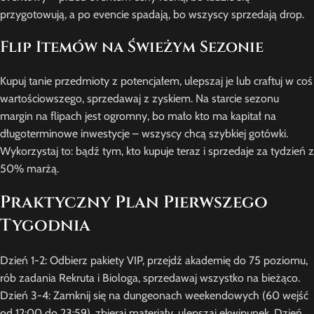
przygotowują, a po evencie spadają, bo wszyscy sprzedają drop.
Flip Itemów na Świeżym Sezonie
Kupuj tanie przedmioty z potencjałem, ulepszaj je lub craftuj w coś
wartościowszego, sprzedawaj z zyskiem. Na starcie sezonu
margin na flipach jest ogromny, bo mało kto ma kapitał na
długoterminowe inwestycje – wszyscy chcą szybkiej gotówki.
Wykorzystaj to: bądź tym, kto kupuje teraz i sprzedaje za tydzień z
50% marżą.
Praktyczny Plan Pierwszego
Tygodnia
Dzień 1-2: Odbierz pakiety VIP, przejdź akademię do 75 poziomu,
rób zadania Rekruta i Biologa, sprzedawaj wszystko na bieżąco.
Dzień 3-4: Zamknij się na dungeonach weekendowych (60 wejść
od 12:00 do 23:59), zbieraj materiały, ulepszaj ekwipunek. Dzień