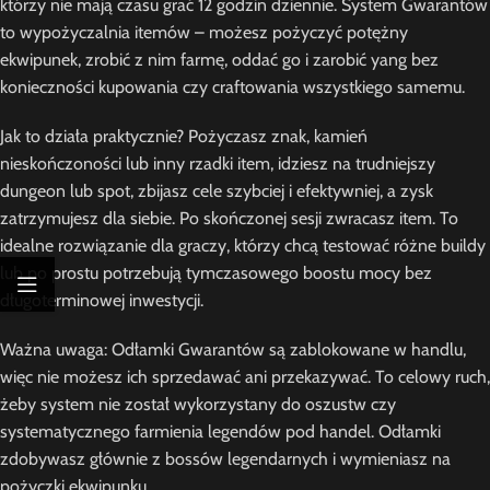
którzy nie mają czasu grać 12 godzin dziennie. System Gwarantów
to wypożyczalnia itemów – możesz pożyczyć potężny
ekwipunek, zrobić z nim farmę, oddać go i zarobić yang bez
konieczności kupowania czy craftowania wszystkiego samemu.
Jak to działa praktycznie? Pożyczasz znak, kamień
nieskończoności lub inny rzadki item, idziesz na trudniejszy
dungeon lub spot, zbijasz cele szybciej i efektywniej, a zysk
zatrzymujesz dla siebie. Po skończonej sesji zwracasz item. To
idealne rozwiązanie dla graczy, którzy chcą testować różne buildy
lub po prostu potrzebują tymczasowego boostu mocy bez
długoterminowej inwestycji.
Ważna uwaga: Odłamki Gwarantów są zablokowane w handlu,
więc nie możesz ich sprzedawać ani przekazywać. To celowy ruch,
żeby system nie został wykorzystany do oszustw czy
systematycznego farmienia legendów pod handel. Odłamki
zdobywasz głównie z bossów legendarnych i wymieniasz na
pożyczki ekwipunku.