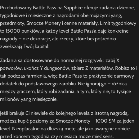
Przebudowany Battle Pass na Sapphire oferuje zadania dzienne,
tygodniowe i miesięczne z nagrodami obejmującymi yang,
przedmioty, Smocze Monety i cenne materiały. Limit tygodniowy
to 15000 punktów, a każdy level Battle Pass’a daje konkretne
nagrody – nie dekoracje, ale rzeczy, które bezpośrednio
zwiększają Twój kapitał.
Zadania są dostosowane do normalnej rozgrywki: zabij X
potworów, ukończ Y dungeonów, zbierz Z materiałów. Robisz to i
tak podczas farmienia, więc Battle Pass to praktycznie darmowy
dodatek do podstawowego zarobku. Nie ignoruj go – różnica
między graczem, który robi zadania, a tym, który nie, to tysiące
milionów yang miesięcznie.
Jeśli brakuje Ci niewiele do kolejnego levela z istotną nagrodą,
możesz kupić poziomy za Smocze Monety – 1000 SM za jeden
level. Nieopłacalne na dłuższą metę, ale jako awaryjne dobicie
przed końcem tygodnia czy miesiąca może mieć sens.