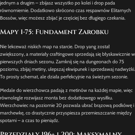
jednym a drugim – zbijasz wszystko po kolei i drop pada
równomiernie. Dodatkowo skrócono czas respawnów Elitarnych
Bossów, więc możesz zbijać je częściej bez długiego czekania.
Mapy 1-75: Fundament Zarobku
Nie lekceważ niskich map na starcie. Drop yang został
zwiększony, a materiały craftingowe sprzedają się błyskawicznie w
pierwszych dniach sezonu. Zamknij się na dungeonach do 75
poziomu, zbijaj metiny, ulepszaj ekwipunek i sprzedawaj nadwyżki.
To prosty schemat, ale działa perfekcyjnie na świeżym sezonie.
Medale do wierzchowca padają z metinów na każdej mapie, więc
równolegle rozwijasz monta bez dodatkowego wysiłku.
Wierzchowiec na poziomie 20 pozwala ubrać brązową podkówę i
marchewkę, co drastycznie przyspiesza przemieszczanie między
spotami – a czas to pieniądz.
Przedziały 196+ i 200: Maksymalny