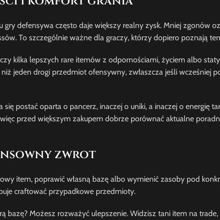
ści i komfort grania
ku gry defensywa często daje większy realny zysk. Mniej zgonów o
 bossów. To szczególnie ważne dla graczy, którzy dopiero poznają t
y kilka lepszych rare itemów z odpornościami, życiem albo stat
niż jeden drogi przedmiot ofensywny, zwłaszcza jeśli wcześniej p
się postać oparta o pancerz, inaczej o uniki, a inaczej o energię ta
, więc przed większym zakupem dobrze porównać aktualne poradnik
 sensowny zwrot
otowy item, poprawić własną bazę albo wymienić zasoby pod konkr
óbuje craftować przypadkowe przedmioty.
ą bazę? Możesz rozważyć ulepszenie. Widzisz tani item na trade, 