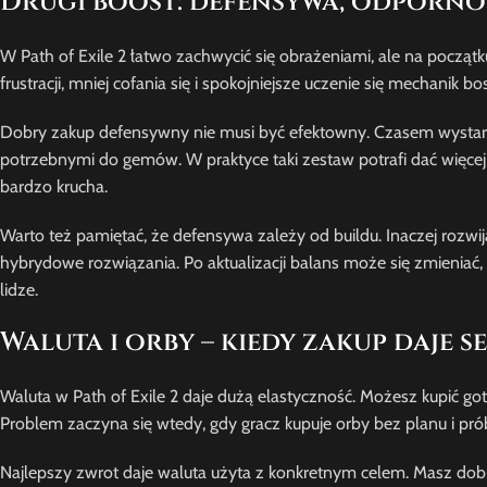
Drugi boost: defensywa, odporno
W Path of Exile 2 łatwo zachwycić się obrażeniami, ale na począt
frustracji, mniej cofania się i spokojniejsze uczenie się mechanik
Dobry zakup defensywny nie musi być efektowny. Czasem wystarcz
potrzebnymi do gemów. W praktyce taki zestaw potrafi dać więcej 
bardzo krucha.
Warto też pamiętać, że defensywa zależy od buildu. Inaczej rozwija 
hybrydowe rozwiązania. Po aktualizacji balans może się zmieniać
lidze.
Waluta i orby – kiedy zakup daje
Waluta w Path of Exile 2 daje dużą elastyczność. Możesz kupić g
Problem zaczyna się wtedy, gdy gracz kupuje orby bez planu i pr
Najlepszy zwrot daje waluta użyta z konkretnym celem. Masz dobr