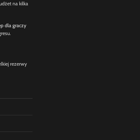
udżet na kilka
ep dla graczy
gresu.
lkiej rezerwy