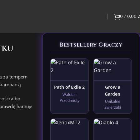
0
/
0,00
Bestsellery Graczy
tku
ąża za tempem
 kampanią.
Path of Exile 2
Grow a
Garden
Waluta i
ności albo
Przedmioty
Unikalne
naprawdę hamuje
Zwierzaki