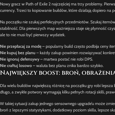
Nowy gracz w Path of Exile 2 najczęściej ma trzy problemy. Pierws
currency. Trzeci to kopiowanie buildów, które działają dopiero na 
Na początku nie szukaj perfekcyjnych przedmiotów. Szukaj itemów,
stabilność. Dla pierwszych map ważniejsza staje się płynność czy
ale to nie musi być pierwszy wydatek.
Nie przepłacaj za modę
– popularny build często podbija ceny it
Nie kupuj bez planu
– każdy zakup powinien rozwiązywać konkre
Nie ignoruj defensywy
– martwa postać nie robi DPS.
Nie craftuj losowo
– waluta bez planu znika bardzo szybko.
Największy boost: broń, obrażenia
Dla wielu buildów największą różnicę na początku gry robi lepsza
długo, a zwykłe potwory wymagają kilku pełnych rotacji skilli, pr
W takiej sytuacji zakup jednego sensownego upgrade’u może zmie
broń z lepszymi statystykami, dodatkowy poziom skilla, lepsze 