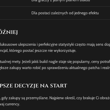
Dla postaci zależnych od jednego efektu
óźniej
uksusowe ulepszenia i perfekcyjne statystyki często mają sens do
jał, którego postać jeszcze nie wykorzystuje.
ej mety. Jeżeli jakiś build nagle staje się popularny, ceny potra
ększe zakupy warto robić po sprawdzeniu aktualnego patcha i real
psze decyzje na start
 gdy zakupy są przemyślane. Najpierw określ, czy brakuje Ci obra
aj currency.