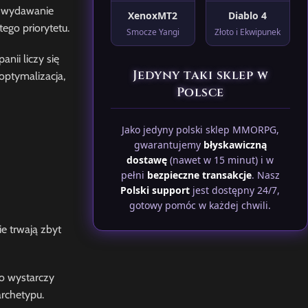
ie wydawanie
XenoxMT2
Diablo 4
ego priorytetu.
Smocze Yangi
Złoto i Ekwipunek
nii liczy się
Jedyny taki sklep w
optymalizacja,
Polsce
Jako jedyny polski sklep MMORPG,
gwarantujemy
błyskawiczną
dostawę
(nawet w 15 minut) i w
pełni
bezpieczne transakcje
. Nasz
Polski support
jest dostępny 24/7,
gotowy pomóc w każdej chwili.
e trwają zbyt
to wystarczy
rchetypu.