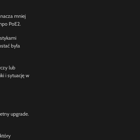
znacza mniej
empo PoE2.
ystykami
ostać była
rczy lub
i i sytuację w
etny upgrade.
który