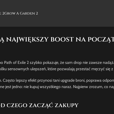
e 2
Grow A Garden 2
ją największy boost na począ
, bo Path of Exile 2 szybko pokazuje, że sam drop nie zawsze nad
ilku sensownych ulepszeń, które pozwalają przestać męczyć się z
. Często lepszy efekt przynosi tani upgrade broni, poprawa odpor
e jest jedno: nie kupuj wszystkiego naraz. Najpierw zrozum, co 
od czego zacząć zakupy