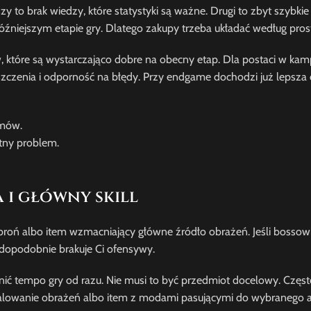
zy to brak wiedzy, które statystyki są ważne. Drugi to zbyt szybk
późniejszym etapie gry. Dlatego zakupy trzeba układać według prost
 które są wystarczająco dobre na obecny etap. Dla postaci w kampa
szczenia i odporność na błędy. Przy endgame dochodzi już lepsza 
emów.
tny problem.
 i główny skill
 broń albo item wzmacniający główne źródło obrażeń. Jeśli bossowi
awdopodobnie brakuje Ci ofensywy.
nić tempo gry od razu. Nie musi to być przedmiot docelowy. Częs
skalowanie obrażeń albo item z modami pasującymi do wybranego a