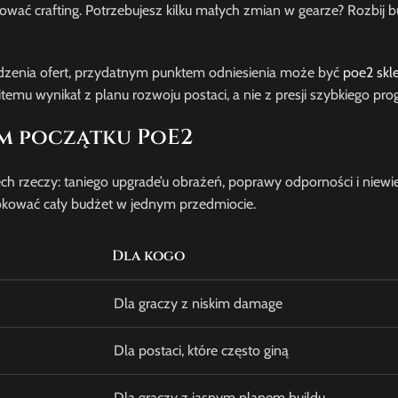
ować crafting. Potrzebujesz kilku małych zmian w gearze? Rozbij b
wdzenia ofert, przydatnym punktem odniesienia może być
poe2 skl
itemu wynikał z planu rozwoju postaci, a nie z presji szybkiego pro
ym początku PoE2
ch rzeczy: taniego upgrade’u obrażeń, poprawy odporności i niewie
okować cały budżet w jednym przedmiocie.
Dla kogo
Dla graczy z niskim damage
Dla postaci, które często giną
Dla graczy z jasnym planem buildu