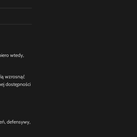
piero wtedy,
fią wzrosnąć
nej dostępności
żeń, defensywy,