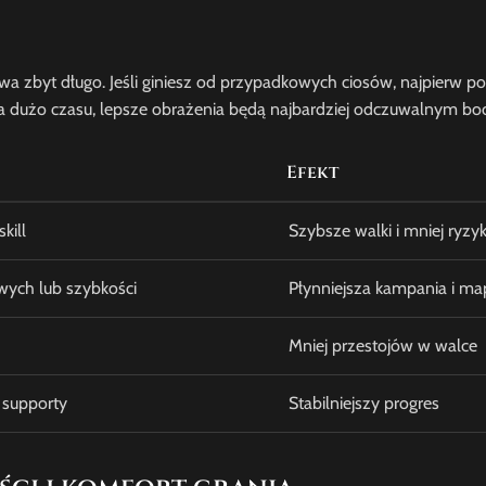
a zbyt długo. Jeśli giniesz od przypadkowych ciosów, najpierw p
 za dużo czasu, lepsze obrażenia będą najbardziej odczuwalnym bo
Efekt
kill
Szybsze walki i mniej ryzy
ych lub szybkości
Płynniejsza kampania i ma
Mniej przestojów w walce
 supporty
Stabilniejszy progres