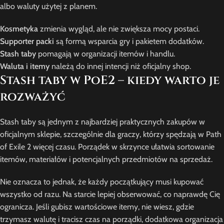
albo waluty użytej z planem.
Kosmetyka
zmienia wygląd, ale nie zwiększa mocy postaci.
Supporter packi
są formą wsparcia gry i pakietem dodatków.
Stash taby
pomagają w organizacji itemów i handlu.
Waluta i itemy
należą do innej intencji niż oficjalny shop.
Stash taby w PoE2 – kiedy warto je
rozważyć
Stash taby są jednym z najbardziej praktycznych zakupów w
oficjalnym sklepie, szczególnie dla graczy, którzy spędzają w Path
of Exile 2 więcej czasu. Porządek w skrzynce ułatwia sortowanie
itemów, materiałów i potencjalnych przedmiotów na sprzedaż.
Nie oznacza to jednak, że każdy początkujący musi kupować
wszystko od razu. Na starcie lepiej obserwować, co naprawdę Cię
ogranicza. Jeśli gubisz wartościowe itemy, nie wiesz, gdzie
trzymasz walutę i tracisz czas na porządki, dodatkowa organizacja