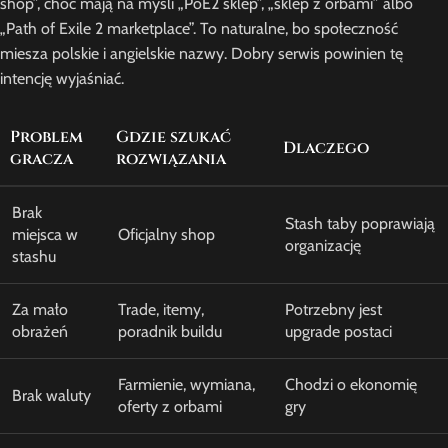
shop”, choć mają na myśli „PoE2 sklep”, „sklep z orbami” albo
„Path of Exile 2 marketplace”. To naturalne, bo społeczność
miesza polskie i angielskie nazwy. Dobry serwis powinien tę
intencję wyjaśniać.
Problem
Gdzie szukać
Dlaczego
gracza
rozwiązania
Brak
Stash taby poprawiają
miejsca w
Oficjalny shop
organizację
stashu
Za mało
Trade, itemy,
Potrzebny jest
obrażeń
poradnik buildu
upgrade postaci
Farmienie, wymiana,
Chodzi o ekonomię
Brak waluty
oferty z orbami
gry