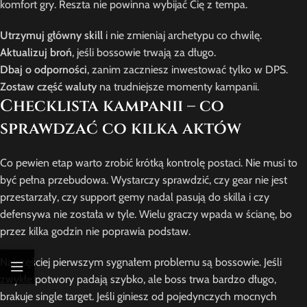
komfort gry. Reszta nie powinna wybijać Cię z tempa.
Utrzymuj główny skill
i nie zmieniaj archetypu co chwilę.
Aktualizuj broń
, jeśli bossowie trwają za długo.
Dbaj o odporności
, zanim zaczniesz inwestować tylko w DPS.
Zostaw część waluty
na trudniejsze momenty kampanii.
Checklista kampanii – co
sprawdzać co kilka aktów
Co pewien etap warto zrobić krótką kontrolę postaci. Nie musi to
być pełna przebudowa. Wystarczy sprawdzić, czy gear nie jest
przestarzały, czy support gemy nadal pasują do skilla i czy
defensywa nie została w tyle. Wielu graczy wpada w ścianę, bo
przez kilka godzin nie poprawia podstaw.
Najczęściej pierwszym sygnałem problemu są bossowie. Jeśli
zwykłe potwory padają szybko, ale boss trwa bardzo długo,
brakuje single target. Jeśli giniesz od pojedynczych mocnych