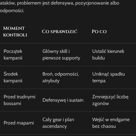
ataków, problemem jest defensywa, pozycjonowanie albo
odporności.
Moment
Co sprawdzić
Po co
kontroli
Początek
Główny skill i
Ustalić kierunek
kampanii
pierwsze supporty
buildu
Środek
Broń, odporności,
Uniknąć spadku
kampanii
atrybuty
tempa
Przed trudnymi
Zmniejszyć liczbę
Defensywę i sustain
bossami
zgonów
Cały gear i plan
Wejść w endgame
Przed mapami
ascendancy
bez chaosu