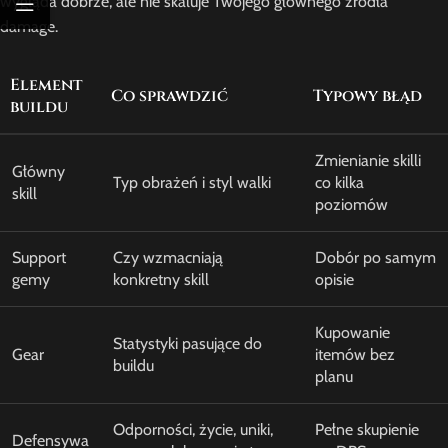
wygląda dobrze, ale nie skaluje Twojego głównego źródła
damage.
Element
Co sprawdzić
Typowy błąd
buildu
Zmienianie skilli
Główny
Typ obrażeń i styl walki
co kilka
skill
poziomów
Support
Czy wzmacniają
Dobór po samym
gemy
konkretny skill
opisie
Kupowanie
Statystyki pasujące do
Gear
itemów bez
buildu
planu
Odporności, życie, uniki,
Pełne skupienie
Defensywa