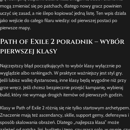
mogą zmieniać się po patchach, dlatego nowy gracz powinien
uczyć się zasad, a nie ślepo kopiować jedną listę. Ten wpis działa
jako wejście do całego filaru wiedzy: od pierwszej postaci po
pierwsze mapy.
Path of Exile 2 poradnik – wybór
pierwszej klasy
Najczęstszy błąd początkujących to wybór klasy wyłącznie po
wyglądzie albo rankingach. W praktyce ważniejszy jest styl gry.
Jeśli lubisz walkę dystansową, inne klasy będą wygodne niż przy
grze wręcz. Jeśli chcesz bezpiecznie przejść kampanię, wybieraj
build, który nie wymaga drogich itemów od pierwszych godzin.
Klasy w Path of Exile 2 różnią się nie tylko startowym archetypem.
Znaczenie mają też ascendancy, skille, support gemy, defensywa i
sposób skalowania obrażeń. Dlatego „najlepsza klasa” może
zależeć od patcha, ligi, budżetu i tego, czy grasz solo, w grupie, czy