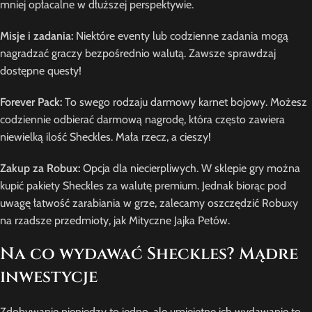
mniej opłacalne w dłuższej perspektywie.
Misje i zadania:
Niektóre eventy lub codzienne zadania mogą
nagradzać graczy bezpośrednio walutą. Zawsze sprawdzaj
dostępne questy!
Forever Pack:
To swego rodzaju darmowy karnet bojowy. Możesz
codziennie odbierać darmową nagrodę, która często zawiera
niewielką ilość Sheckles. Mała rzecz, a cieszy!
Zakup za Robux:
Opcja dla niecierpliwych. W sklepie gry można
kupić pakiety Sheckles za walutę premium. Jednak biorąc pod
uwagę łatwość zarabiania w grze, zalecamy oszczędzić Robuxy
na rzadsze przedmioty, jak Mityczne Jajka Petów.
Na co wydawać Sheckles? Mądre
inwestycje
Zdobywanie pieniędzy to jedno, ale umiejętne ich wydawanie to