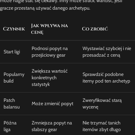
może nagle stać się ciekawy. Inny może stracić wartość, jeśli
gracze przestaną używać danego archetypu.
Jak wpływa na
Czynnik
Co zrobić
cenę
Podnosi popyt na
Wystawiać szybciej i nie
Start ligi
przejściowy gear
przesadzać z ceną
Zwiększa wartość
Popularny
Sprawdzić podobne
konkretnych
build
itemy pod ten archetyp
statystyk
Patch
Zweryfikować starą
Może zmienić popyt
balansu
wycenę
Późna
Zmniejsza popyt na
Nie trzymać tanich
liga
słabszy gear
itemów zbyt długo