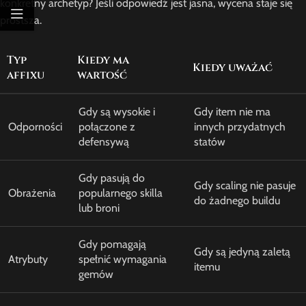
konkretny archetyp? Jeśli odpowiedź jest jasna, wycena staje się
prostsza.
Typ
Kiedy ma
Kiedy uważać
affixu
wartość
Gdy są wysokie i
Gdy item nie ma
Odporności
połączone z
innych przydatnych
defensywą
statów
Gdy pasują do
Gdy scaling nie pasuje
Obrażenia
popularnego skilla
do żadnego buildu
lub broni
Gdy pomagają
Gdy są jedyną zaletą
Atrybuty
spełnić wymagania
itemu
gemów