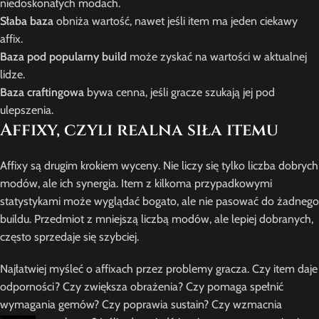
niedoskonałych modach.
Słaba baza
obniża wartość, nawet jeśli item ma jeden ciekawy
affix.
Baza pod popularny build
może zyskać na wartości w aktualnej
lidze.
Baza craftingowa
bywa cenna, jeśli gracze szukają jej pod
ulepszenia.
Affixy, czyli realna siła itemu
Affixy są drugim krokiem wyceny. Nie liczy się tylko liczba dobrych
modów, ale ich synergia. Item z kilkoma przypadkowymi
statystykami może wyglądać bogato, ale nie pasować do żadnego
buildu. Przedmiot z mniejszą liczbą modów, ale lepiej dobranych,
często sprzedaje się szybciej.
Najłatwiej myśleć o affixach przez problemy gracza. Czy item daje
odporności? Czy zwiększa obrażenia? Czy pomaga spełnić
wymagania gemów? Czy poprawia sustain? Czy wzmacnia