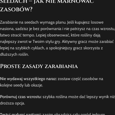
seedach – jak nie marnować
zasobów?
Zarabianie na seedach wymaga planu. Jeśli kupujesz losowe
nasiona, sadzisz je bez porównania i nie patrzysz na czas wzrostu,
łatwo stracić tempo. Lepiej obserwować, które rośliny dają
najlepszy zwrot w Twoim stylu gry. Aktywny gracz może zarabiać
lepiej na szybkich cyklach, a spokojniejszy gracz skorzysta z
dłuższych roślin.
Proste zasady zarabiania
Nie wydawaj wszystkiego naraz:
zostaw część zasobów na
kolejne seedy lub okazje.
Porównuj czas wzrostu:
szybka roślina może dać lepszy wynik niż
droższa opcja.
Testuj małymi partiami:
zanim obsadzisz cały ogród jednym