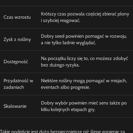
Krótszy czas pozwala częściej zbierać plony
Czas wzrostu
i szybciej reagować.
Dobry seed powinien pomagać w rozwoju,
Zysk z rośliny
a nie tylko ładnie wyglądać.
Na początku liczy się to, co możesz zdobyć
Dostępność
bez dużego ryzyka.
Przydatność w
Niektóre rośliny mogą pomagać w misjach,
zadaniach
eventach albo progresie.
Dobry wybór powinien mieć sens także po
Skalowanie
kilku kolejnych etapach gry.
Takie podejście jest dużo bezpieczniejsze niż ślepe gonienie za