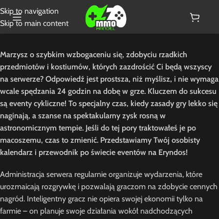
Skip to navigation
Skip to main content
Marzysz o szybkim wzbogaceniu się, zdobyciu rzadkich
przedmiotów i kostiumów, których zazdrościć Ci będą wszyscy
na serwerze? Odpowiedź jest prostsza, niż myślisz, i nie wymaga
wcale spędzania 24 godzin na dobę w grze. Kluczem do sukcesu
są eventy cykliczne! To specjalny czas, kiedy zasady gry lekko się
naginają, a szanse na spektakularny zysk rosną w
astronomicznym tempie. Jeśli do tej pory traktowałeś je po
macoszemu, czas to zmienić. Przedstawiamy Twój osobisty
kalendarz i przewodnik po świecie eventów na Eryndos!
Administracja serwera regularnie organizuje wydarzenia, które
urozmaicają rozgrywkę i pozwalają graczom na zdobycie cennych
nagród. Inteligentny gracz nie opiera swojej ekonomii tylko na
farmie – on planuje swoje działania wokół nadchodzących