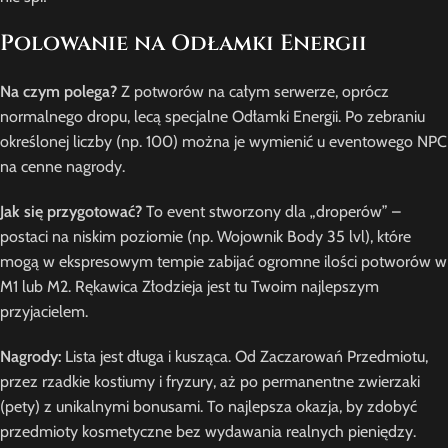
Polowanie na Odłamki Energii
Na czym polega?
Z potworów na całym serwerze, oprócz
normalnego dropu, lecą specjalne Odłamki Energii. Po zebraniu
określonej liczby (np. 100) można je wymienić u eventowego NPC
na cenne nagrody.
Jak się przygotować?
To event stworzony dla „droperów” –
postaci na niskim poziomie (np. Wojownik Body 35 lvl), które
mogą w ekspresowym tempie zabijać ogromne ilości potworów w
M1 lub M2. Rękawica Złodzieja jest tu Twoim najlepszym
przyjacielem.
Nagrody:
Lista jest długa i kusząca. Od Zaczarowań Przedmiotu,
przez rzadkie kostiumy i fryzury, aż po permanentne zwierzaki
(pety) z unikalnymi bonusami. To najlepsza okazja, by zdobyć
przedmioty kosmetyczne bez wydawania realnych pieniędzy.