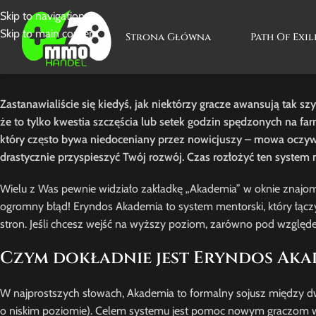
Skip to navigation
Skip to main content
Strona Główna
Path Of Exil
Zastanawialiście się kiedyś, jak niektórzy gracze awansują tak 
że to tylko kwestia szczęścia lub setek godzin spędzonych na fa
który często bywa niedoceniany przez nowicjuszy – mowa oczywi
drastycznie przyspieszyć Twój rozwój. Czas rozłożyć ten system 
Wielu z Was pewnie widziało zakładkę „Akademia” w oknie znajomy
ogromny błąd! Eryndos Akademia to system mentorski, który łączy
stron. Jeśli chcesz wejść na wyższy poziom, zarówno pod względem
Czym dokładnie jest Eryndos Aka
W najprostszych słowach, Akademia to formalny sojusz między
o niskim poziomie). Celem systemu jest pomoc nowym graczom w 