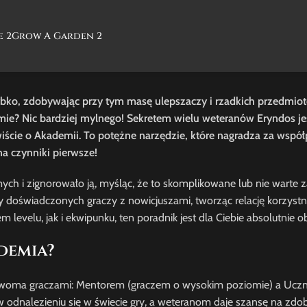
e 2
Grow A Garden 2
szybko, zdobywając przy tym masę ulepszaczy i rzadkich przedmiot
rmie? Nic bardziej mylnego! Sekretem wielu weteranów Eryndos je
ście o Akademii. To potężne narzędzie, które nagradza za współ
na czynniki pierwsze!
ch i zignorowało ją, myśląc, że to skomplikowane lub nie warte 
 doświadczonych graczy z nowicjuszami, tworząc relację korzystn
 levelu, jak i ekwipunku, ten poradnik jest dla Ciebie absolutnie
demia?
 dwoma graczami: Mentorem (graczem o wysokim poziomie) a Ucz
odnalezieniu się w świecie gry, a weteranom daje szansę na zdo