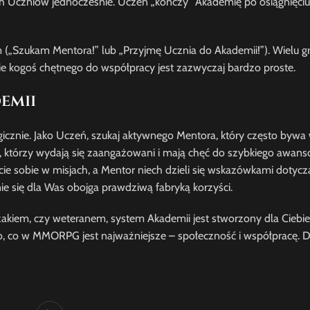
h Uczniów jednocześnie. Uczeń „kończy” Akademię po osiągnięci
nym („Szukam Mentora!” lub „Przyjmę Ucznia do Akademii!”). Wielu g
ie kogoś chętnego do współpracy jest zazwyczaj bardzo proste.
emii
cznie. Jako Uczeń, szukaj aktywnego Mentora, który często bywa 
, którzy wydają się zaangażowani i mają chęć do szybkiego awans
ie sobie w misjach, a Mentor niech dzieli się wskazówkami dotycz
ie się dla Was obojga prawdziwą fabryką korzyści.
wieżakiem, czy weteranem, system Akademii jest stworzony dla Ciebie
o, co w MMORPG jest najważniejsze – społeczność i współpracę. D