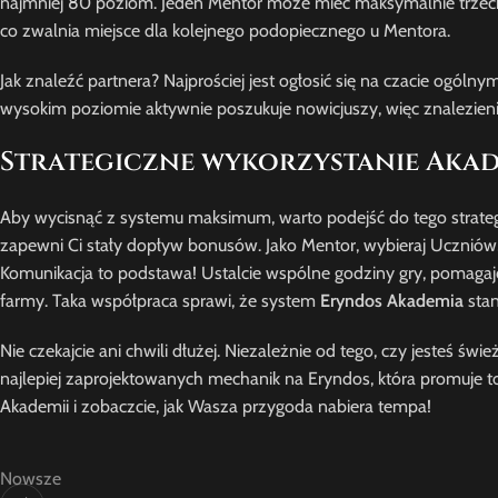
najmniej 80 poziom. Jeden Mentor może mieć maksymalnie trzec
co zwalnia miejsce dla kolejnego podopiecznego u Mentora.
Jak znaleźć partnera? Najprościej jest ogłosić się na czacie ogól
wysokim poziomie aktywnie poszukuje nowicjuszy, więc znalezien
Strategiczne wykorzystanie Akad
Aby wycisnąć z systemu maksimum, warto podejść do tego strategi
zapewni Ci stały dopływ bonusów. Jako Mentor, wybieraj Uczniów
Komunikacja to podstawa! Ustalcie wspólne godziny gry, pomagajc
farmy. Taka współpraca sprawi, że system
Eryndos Akademia
stan
Nie czekajcie ani chwili dłużej. Niezależnie od tego, czy jesteś ś
najlepiej zaprojektowanych mechanik na Eryndos, która promuje t
Akademii i zobaczcie, jak Wasza przygoda nabiera tempa!
Nowsze