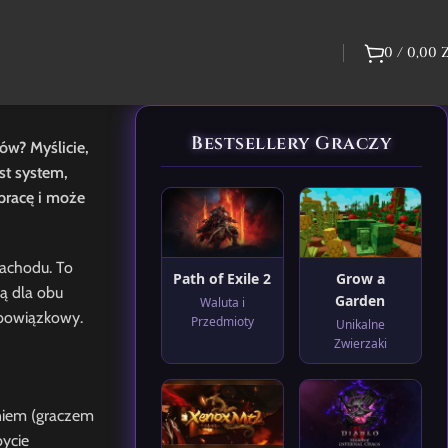
0
/
0,00
Bestsellery Graczy
ów? Myślicie,
st system,
pracę i może
zachodu. To
Path of Exile 2
Grow a
ą dla obu
Garden
Waluta i
 obowiązkowy.
Przedmioty
Unikalne
Zwierzaki
niem (graczem
bycie