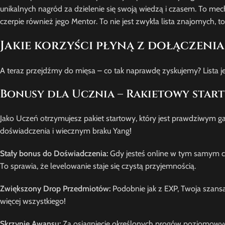
unikalnych nagród za dzielenie się swoją wiedzą i czasem. To mec
czerpie również jego Mentor. To nie jest zwykła lista znajomych, t
Jakie korzyści płyną z dołączenia
A teraz przejdźmy do mięsa – co tak naprawdę zyskujemy? Lista je
Bonusy dla Ucznia – Rakietowy start
Jako Uczeń otrzymujesz pakiet startowy, który jest prawdziwy
doświadczenia i wiecznym braku Yang!
Stały bonus do Doświadczenia:
Gdy jesteś online w tym samym c
To sprawia, że levelowanie staje się czystą przyjemnością.
Zwiększony Drop Przedmiotów:
Podobnie jak z EXP, Twoja szansa 
więcej wszystkiego!
Skrzynie Awansu:
Za osiągnięcie określonych progów poziomowych 