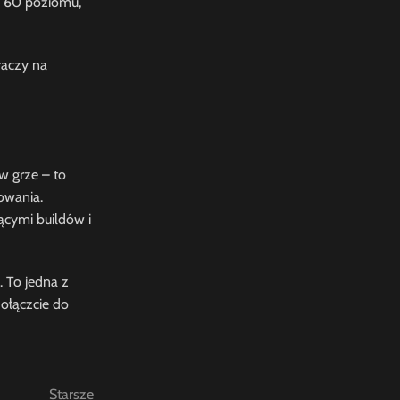
u 60 poziomu,
raczy na
w grze – to
owania.
ącymi buildów i
. To jedna z
ołączcie do
Starsze