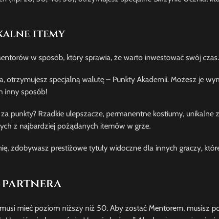
kalne itemy
ntorów w sposób, który sprawia, że warto inwestować swój czas.
 otrzymujesz specjalną walutę – Punkty Akademii. Możesz je wym
 inny sposób!
a punkty? Rzadkie ulepszacze, permanentne kostiumy, unikalne zw
rych z najbardziej pożądanych itemów w grze.
 zdobywasz prestiżowe tytuły widoczne dla innych graczy, któr
 partnera
ć musi mieć poziom niższy niż 50. Aby zostać Mentorem, musisz p