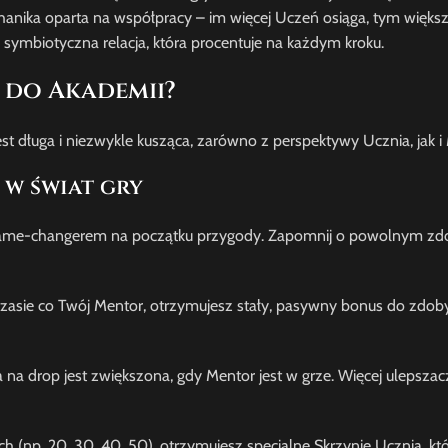
hanika oparta na współpracy – im więcej Uczeń osiąga, tym większ
o symbiotyczna relacja, która procentuje na każdym kroku.
 do Akademii?
st długa i niezwykle kusząca, zarówno z perspektywy Ucznia, jak i
 w świat gry
m game-changerem na początku przygody. Zapomnij o powolnym z
zasie co Twój Mentor, otrzymujesz stały, pasywny bonus do zdo
na drop jest zwiększona, gdy Mentor jest w grze. Więcej ulepszaczy
(np. 20, 30, 40, 50), otrzymujesz specjalne Skrzynie Ucznia, któ