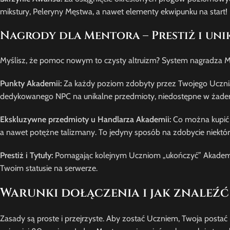
mikstury, Peleryny Męstwa, a nawet elementy ekwipunku na start!
Nagrody dla Mentora – Prestiż i uni
Myślisz, że pomoc nowym to czysty altruizm? System nagradza Me
Punkty Akademii:
Za każdy poziom zdobyty przez Twojego Ucznia,
dedykowanego NPC na unikalne przedmioty, niedostępne w żaden
Ekskluzywne przedmioty u Handlarza Akademii:
Co można kupić z
a nawet potężne talizmany. To jedyny sposób na zdobycie niektó
Prestiż i Tytuły:
Pomagając kolejnym Uczniom „ukończyć” Akademię,
Twoim statusie na serwerze.
Warunki dołączenia i jak znaleźć
Zasady są proste i przejrzyste. Aby zostać Uczniem, Twoja posta