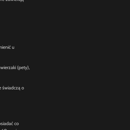
ienić u
ierzaki (pety),
e świadczą o
osiadać co