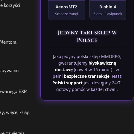
e korzyści
XenoxMT2
Diablo 4
Smocze Yangi
Złoto i Ekwipunek
Jedyny taki sklep w
Polsce
 Mentora.
Jako jedyny polski sklep MMORPG,
gwarantujemy
błyskawiczną
dostawę
(nawet w 15 minut) i w
dobywaniu
pełni
bezpieczne transakcje
. Nasz
Polski support
jest dostępny 24/7,
gotowy pomóc w każdej chwili.
bywanego EXP.
, więcej ksiąg,
re zawierają