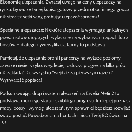
Ekonomię ulepszania:
Zwracaj uwagę na ceny ulepszaczy na
rynku. Bywa, że taniej kupisz gotowy przedmiot od innego gracza
niż stracisz setki yang próbując ulepszać samemu!
Specjalne ulepszacze:
Niektóre ulepszenia wymagają unikalnych
przedmiotów dropiących wyłącznie na wybranych mapach lub z
bossów – dlatego dywersyfikacja farmy to podstawa.
Pamiętaj, że ulepszanie broni i pancerzy na wyższe poziomy
zawsze niesie ryzyko, więc lepiej rozłożyć progres na kilka prób,
niż zakładać, że wszystko “wejdzie za pierwszym razem”.
Wytrwałość popłaca!
Podsumowując: drop i system ulepszeń na Ervelia Metin2 to
podstawa mocnego startu i szybkiego progresu. Im lepiej poznasz
mapy, bossy i wymogi ulepszeń, tym sprawniej będziesz rozwijać
swoją postać. Powodzenia na huntach i niech Twój EQ świeci na
+9!