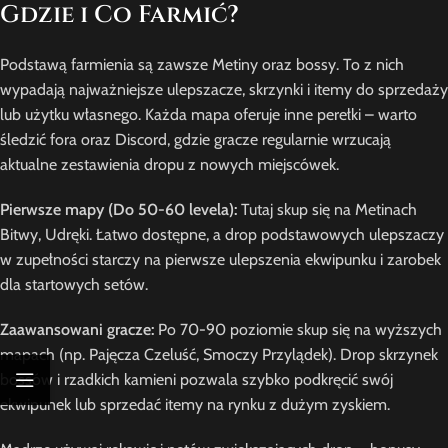
Gdzie i Co Farmić?
Podstawą farmienia są zawsze Metiny oraz bossy. To z nich
wypadają najważniejsze ulepszacze, skrzynki i itemy do sprzedaży
lub użytku własnego. Każda mapa oferuje inne perełki – warto
śledzić fora oraz Discord, gdzie gracze regularnie wrzucają
aktualne zestawienia dropu z nowych miejscówek.
Pierwsze mapy (Do 50-60 levela):
Tutaj skup się na Metinach
Bitwy, Udręki. Łatwo dostępne, a drop podstawowych ulepszaczy
w zupełności starczy na pierwsze ulepszenia ekwipunku i zarobek
dla startowych setów.
Zaawansowani gracze:
Po 70-90 poziomie skup się na wyższych
mapach (np. Pajęcza Czeluść, Smoczy Przylądek). Drop skrzynek
bossów i rzadkich kamieni pozwala szybko podkręcić swój
ekwipunek lub sprzedać itemy na rynku z dużym zyskiem.