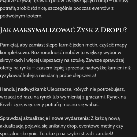
Mądrze używaj rękawic i petów zwiększających drop – bonusy
potrafią zrobić różnicę, szczególnie podczas eventów z
podwójnym lootem.
Jak Maksymalizować Zysk z Dropu?
Pamiętaj, aby zamiast ślepo farmić jeden metin, czyścić mapy
kompleksowo. Różnorodność mobów to większy wybór w
skrzynkach i więcej ulepszaczy na sztukę. Zawsze sprawdzaj
oferty na rynku – czasem lepiej sprzedać nadwyżkę kamieni niż
ryzykować kolejną nieudaną próbę ulepszenia!
Handluj nadwyżkami:
Ulepszacze, których nie potrzebujesz,
wrzucaj od razu na rynek lub wymieniaj z graczami. Rynek na
Ervelii żyje, więc ceny potrafią mocno się wahać.
Sprawdzaj aktualizacje i nowe wydarzenia:
Z każdą nową
aktualizacją pojawia się unikalny drop, eventowe metiny czy
specjalne skrzynie. To okazja na szybki strzał i zarobek!