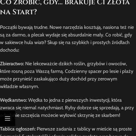
Co zrobić, gdy… Brakuje Ci Złota
na Start?
Początki bywają trudne. Nowe narzędzia kosztują, nasiona też nie
są za darmo, a plecak wydaje się absurdalnie mały. Co robić, gdy
w sakiewce hula wiatr? Skup się na szybkich i prostych źródłach
dochodu:
Zbieractwo:
Nie lekceważcie dzikich roślin, grzybów i owoców,
które rosną poza Waszą farmą. Codzienny spacer po lesie i plaży
może przynieść zaskakująco duży dochód przy zerowym
wkładzie własnym.
Wędkarstwo:
Wędka to jedna z pierwszych inwestycji, która
zwraca się niemal natychmiast. Ryby dobrze się sprzedają, a przy
odrobinie szczęścia możecie wyłowić skrzynię ze skarbem!
Tablica ogłoszeń:
Pierwsze zadania z tablicy w mieście są proste