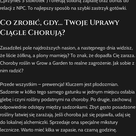
(„przynieś 5 stokrotek”) i oferują solidną zapłatę oraz bonus do
relacji z NPC. To najlepszy sposób na szybki zastrzyk gotówki.
Co zrobić, gdy… Twoje Uprawy
Ciągle Chorują?
Zasadziłeś pole najdroższych nasion, a następnego dnia widzisz,
że liście żółkną, a plony marnieją? To znak, że dopadła Cię zaraza.
Choroby roślin w Grow a Garden to realne zagrożenie. Jak sobie z
nim radzić?
Przede wszystkim – prewencja! Kluczem jest płodozmian.
Sadzenie w kółko tego samego gatunku w jednym miejscu osłabia
glebę i czyni rośliny podatnymi na choroby. Po drugie, zachowuj
odpowiednie odstępy między sadzonkami. Zbyt gęsto posadzone
rośliny łatwiej się zarażają. Jeśli choroba już się pojawiła, udaj się
do lokalnej alchemiczki. Sprzedaje ona specjalne mikstury
lecznicze. Warto mieć kilka w zapasie, na czarną godzinę.