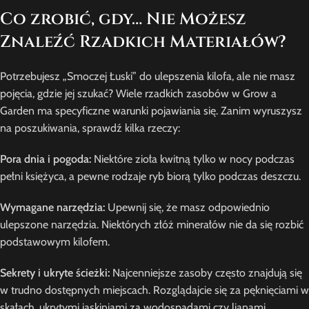
Co zrobić, gdy… Nie Możesz
Znaleźć Rzadkich Materiałów?
Potrzebujesz „Smoczej Łuski” do ulepszenia kilofa, ale nie masz
pojęcia, gdzie jej szukać? Wiele rzadkich zasobów w Grow a
Garden ma specyficzne warunki pojawiania się. Zanim wyruszysz
na poszukiwania, sprawdź kilka rzeczy:
Pora dnia i pogoda:
Niektóre zioła kwitną tylko w nocy podczas
pełni księżyca, a pewne rodzaje ryb biorą tylko podczas deszczu.
Wymagane narzędzia:
Upewnij się, że masz odpowiednio
ulepszone narzędzia. Niektórych złóż minerałów nie da się rozbić
podstawowym kilofem.
Sekrety i ukryte ścieżki:
Najcenniejsze zasoby często znajdują się
w trudno dostępnych miejscach. Rozglądajcie się za pęknięciami w
skałach, ukrytymi jaskiniami za wodospadami czy lianami