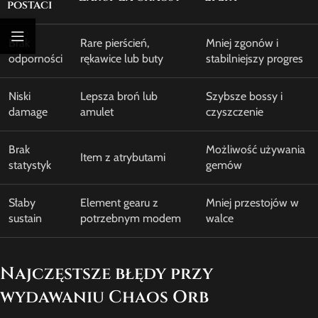
postaci
Brak
Rare pierścień,
Mniej zgonów i
odporności
rękawice lub buty
stabilniejszy progres
Niski
Lepsza broń lub
Szybsze bossy i
damage
amulet
czyszczenie
Brak
Możliwość używania
Item z atrybutami
statystyk
gemów
Słaby
Element gearu z
Mniej przestojów w
sustain
potrzebnym modem
walce
Najczęstsze błędy przy
wydawaniu Chaos Orb