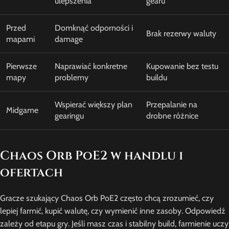
ulepszenia
gearu
Przed
Domknąć odporności i
Brak rezerwy waluty
mapami
damage
Pierwsze
Naprawiać konkretne
Kupowanie bez testu
mapy
problemy
buildu
Wspierać większy plan
Przepalanie na
Midgame
gearingu
drobne różnice
Chaos Orb PoE2 w handlu i
ofertach
Gracze szukający Chaos Orb PoE2 często chcą zrozumieć, czy
lepiej farmić, kupić walutę, czy wymienić inne zasoby. Odpowiedź
zależy od etapu gry. Jeśli masz czas i stabilny build, farmienie uczy