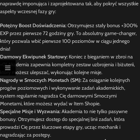
naprawdę imponująca i zaprojektowana tak, aby pokryć wszystkie
aspekty wczesnej fazy gry:
Potężny Boost Doświadczenia:
Otrzymujesz stały bonus +300%
EXP przez pierwsze 72 godziny gry. To absolutny game-changer,
który pozwala wbić pierwsze 100 poziomów w ciągu jednego
dnia!
Darmowy Ekwipunek Startowy:
Koniec z bieganiem w zbroi na
+0! Akademia zapewnia kompletny zestaw uzbrojenia i biżuterii,
który możesz ulepszać, wykonując kolejne misje.
Nagrody w Smoczych Monetach (SM):
Za osiąganie kolejnych
progów poziomowych i wykonywanie zadań akademickich,
system regularnie nagradza Cię darmowymi Smoczymi
Monetami, które możesz wydać w Item Shopie.
Specjalne Misje i Wyzwania:
Akademia to nie tylko pasywne
bonusy. Otrzymujesz dostęp do specjalnej linii zadań, która
prowadzi Cię przez kluczowe etapy gry, ucząc mechanik i
nagradzając za postępy.